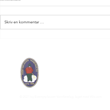
Skriv en kommentar …
Nok et vellykk
2026-utgaven av skøytekarneval på
Eventyrplassen
Eventyrplassen V
Org. nr. : 983 744 478
eventyrplassen.vannforelag@gmail.co
© 2021 by Eventyrplassen Vannførelag, laget med
Wix.com