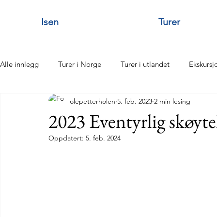
Isen
Turer
Alle innlegg
Turer i Norge
Turer i utlandet
Ekskursj
olepetterholen
5. feb. 2023
2 min lesing
Tonya
Sommerfester
Silver Køpp
Dugnader
2023 Eventyrlig skøyte
Oppdatert:
5. feb. 2024
Staying alive
Vannføreåret
Islegging
Turer i 
Statutter
Ledelse Utvalg komiteer
Hymne
VU