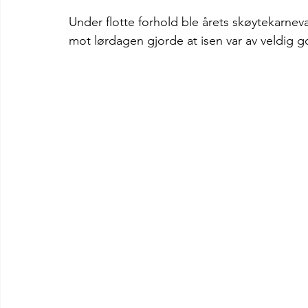
Under flotte forhold ble årets skøytekarnev
mot lørdagen gjorde at isen var av veldig go