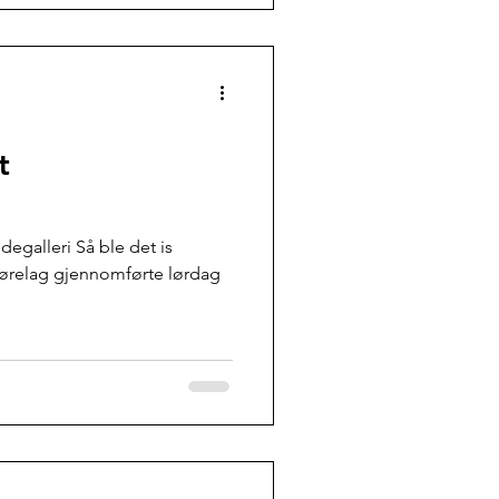
t
ldegalleri Så ble det is
nførelag gjennomførte lørdag