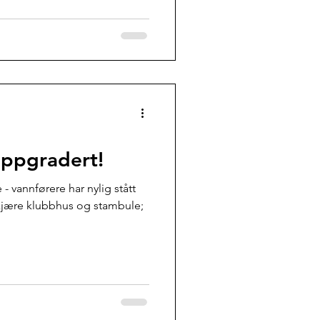
 oppgradert!
 - vannførere har nylig stått
 kjære klubbhus og stambule;