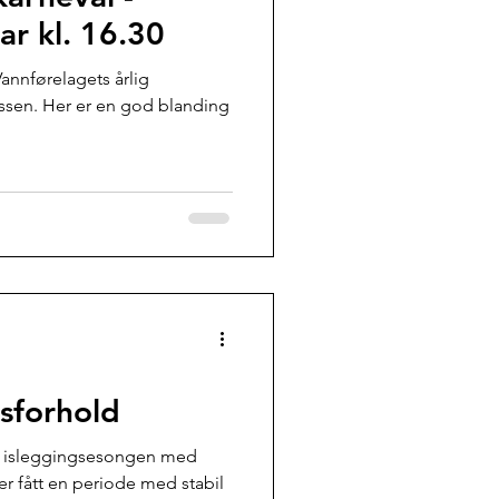
ar kl. 16.30
Vannførelagets årlig
assen. Her er en god blanding
isforhold
 på isleggingsesongen med
r fått en periode med stabil