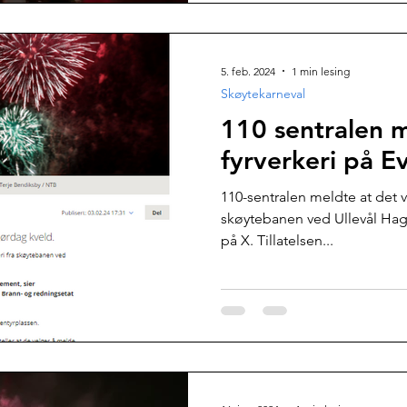
5. feb. 2024
1 min lesing
Skøytekarneval
110 sentralen 
fyrverkeri på E
110-sentralen meldte at det vil
skøytebanen ved Ullevål Hage
på X. Tillatelsen...