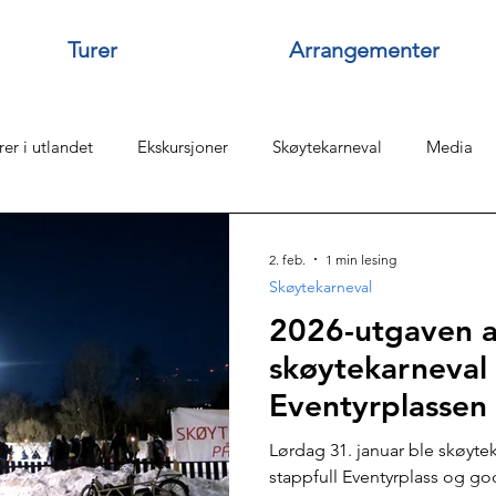
Turer
Arrangementer
rer i utlandet
Ekskursjoner
Skøytekarneval
Media
lver Køpp
Dugnader
Årsmøter
Vannsamlinger
2. feb.
1 min lesing
Skøytekarneval
2026-utgaven 
Islegging
Turer i utlandet TOPP
Ekskursjoner TOPP
skøytekarneval
Eventyrplassen
iteer
Hymne
VUF
Tonya TOPP
Staying Alive
Lørdag 31. januar ble skøyte
stappfull Eventyrplass og go