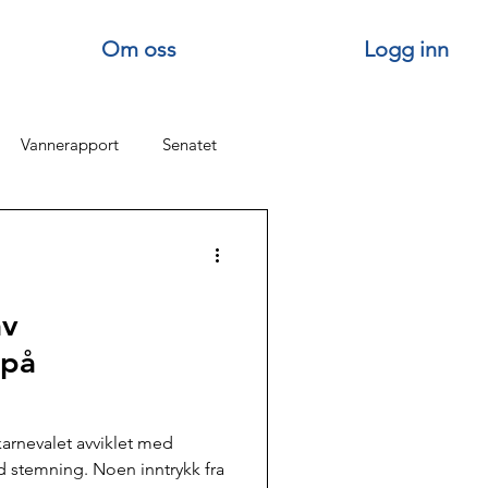
Om oss
Logg inn
Vannerapport
Senatet
Senatets turer
av
Om Vannførelaget
 på
 TOPP
Stiftelsesdagen
karnevalet avviklet med
d stemning. Noen inntrykk fra