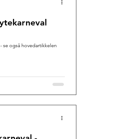
øytekarneval
et - se også hovedartikkelen
arneval -