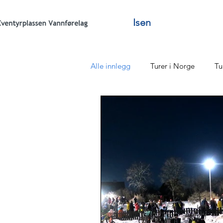
Isen
Alle innlegg
Turer i Norge
Tu
Tonya
Sommerfester
Si
Staying alive
Vannføreåret
Statutter
Ledelse Utvalg kom