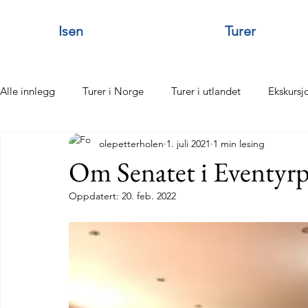
Isen
Turer
Alle innlegg
Turer i Norge
Turer i utlandet
Ekskursj
olepetterholen
1. juli 2021
1 min lesing
Tonya
Sommerfester
Silver Køpp
Dugnader
Om Senatet i Eventyrp
Oppdatert:
20. feb. 2022
Staying alive
Vannføreåret
Islegging
Turer i 
Statutter
Ledelse Utvalg komiteer
Hymne
VU