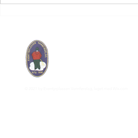
Eventyrplassen V
Org. nr. : 983 744 478
eventyrplassen.vannforelag@gmail.co
© 2021 by Eventyrplassen Vannførelag, laget med
Wix.com