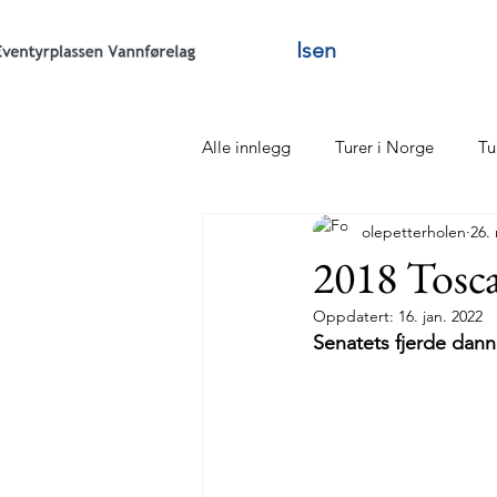
Isen
Alle innlegg
Turer i Norge
Tu
olepetterholen
26.
Tonya
Sommerfester
Si
2018 Tosc
Oppdatert:
16. jan. 2022
Staying alive
Vannføreåret
Senatets fjerde dann
Statutter
Ledelse Utvalg kom