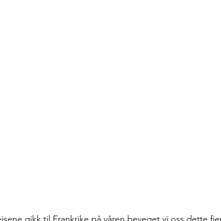
isene gikk til Frankrike på våren beveget vi oss dette fje