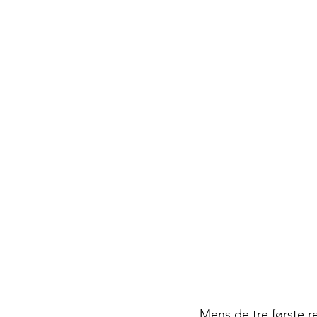
Nye vannere
Mens de tre første re