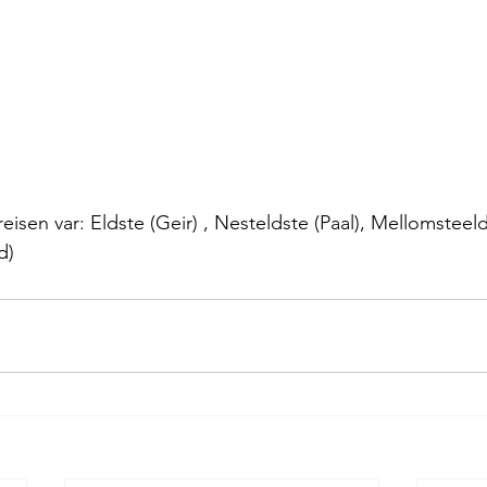
isen var: Eldste (Geir) , Nesteldste (Paal), Mellomsteeld
d)