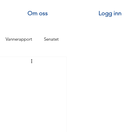
Om oss
Logg inn
Vannerapport
Senatet
Senatets turer
Om Vannførelaget
 TOPP
Stiftelsesdagen