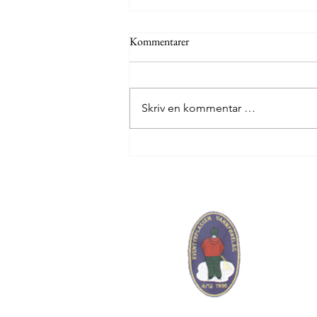
Kommentarer
Skriv en kommentar …
110 sentralen meldte om
fyrverkeri på Eventyrplassen
Even
Org. nr. : 
eventyrpla