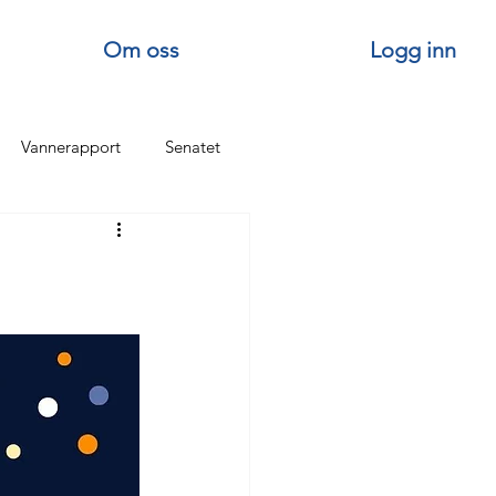
Om oss
Logg inn
Vannerapport
Senatet
Senatets turer
Om Vannførelaget
 TOPP
Stiftelsesdagen