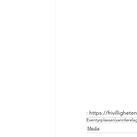
: https://frivillighet
Eventyrplassen
vannførela
Media